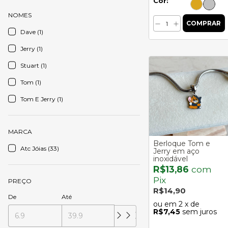
Cor:
NOMES
Dave (1)
Jerry (1)
Stuart (1)
Tom (1)
Tom E Jerry (1)
MARCA
Berloque Tom e
Atc Jóias (33)
Jerry em aço
inoxidável
R$13,86
com
Pix
PREÇO
R$14,90
De
Até
2
x de
R$7,45
sem juros