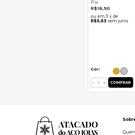
Pix
R$16,90
3
x de
R$5,63
sem juros
Cor:
Sobr
Quem