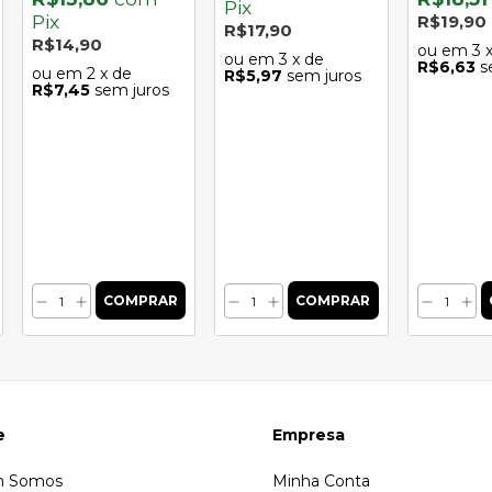
Pix
Pix
R$19,90
R$17,90
R$14,90
3
3
x de
R$6,63
s
2
x de
R$5,97
sem juros
R$7,45
sem juros
e
Empresa
 Somos
Minha Conta