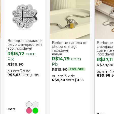
Berloque separador
Berloque caneca de
Berloque 
trevo cravejado em
chopp em aço
cravejada
aço inoxidável
inoxidável
corrente
R$15,72
com
inoxidável
R$19,90
R$14,79
com
Pix
R$37,11
Pix
R$16,90
R$39,90
R$15,90
20
% OFF
3
x de
4
R$5,63
sem juros
R$9,98
s
3
x de
R$5,30
sem juros
Cor: