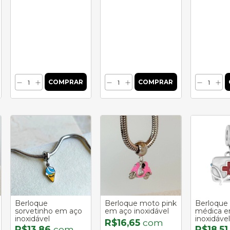
Berloque
Berloque moto pink
Berloque
sorvetinho em aço
em aço inoxidável
médica e
inoxidável
inoxidável
R$16,65
com
R$13,86
com
R$18,5