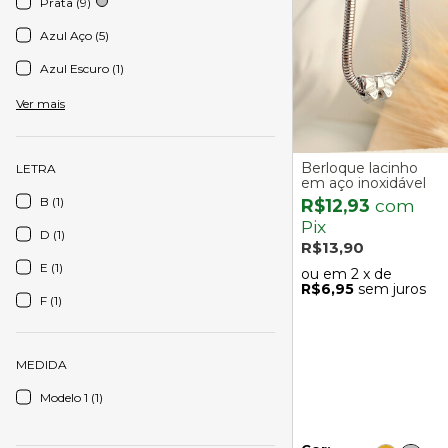
Prata (9)
Azul Aço (5)
Azul Escuro (1)
Ver mais
Berloque lacinho
LETRA
em aço inoxidável
B (1)
R$12,93
com
Pix
D (1)
R$13,90
E (1)
2
x de
R$6,95
sem juros
F (1)
MEDIDA
Modelo 1 (1)