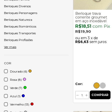
Berloques Diversos
Berloques Personagens
Berloque trava
corrente groumet
Berloques Natureza
em aço inoxidável
R$18,51
com
Pix
Berloques Românticos
R$19,90
Berloques Transportes
3
x de
Berloques Profissões
R$6,63
sem juros
Ver mais
COR
Dourado (6)
Rosa (8)
Cor:
Verde (7)
Azul (1)
Vermelho (13)