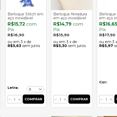
Berloque Stitch em
Berloque ferradura
Berloque
aço inoxidável
em aço inoxidável
em aço in
R$15,72
com
R$14,79
com
R$16,6
Pix
Pix
Pix
R$16,90
R$15,90
R$17,90
3
x de
3
x de
3
R$5,63
sem juros
R$5,30
sem juros
R$5,97
s
Cor:
Letra: