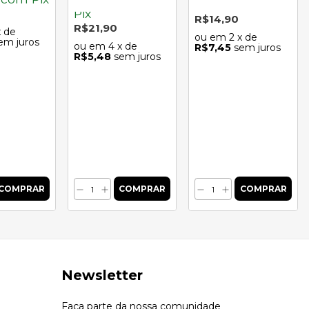
Pix
Pix
R$14,90
R$21,90
x de
2
x de
em juros
4
x de
R$7,45
sem juros
R$5,48
sem juros
Newsletter
Faça parte da nossa comunidade