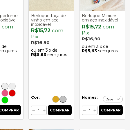
 perfume
Berloque taça de
Berloque Minions
oxidável
vinho em aço
em aço inoxidável
inoxidável
5
com
R$15,72
com
R$15,72
com
Pix
Pix
R$16,90
R$16,90
x de
3
x de
3
x de
em juros
R$5,63
sem juros
R$5,63
sem juros
Cor:
Nomes: