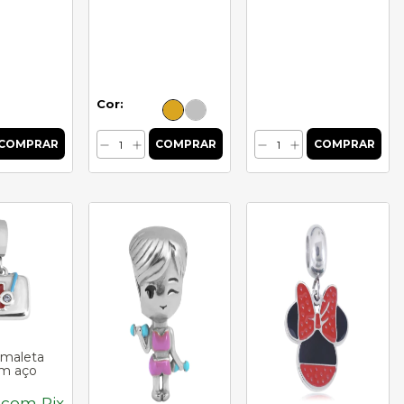
Cor:
 maleta
Berloque mulher
Berloque Minnie
m aço
malhando em aço
em aço inoxidável
inoxidável
R$13,86
com
1
com
Pix
R$20,37
com