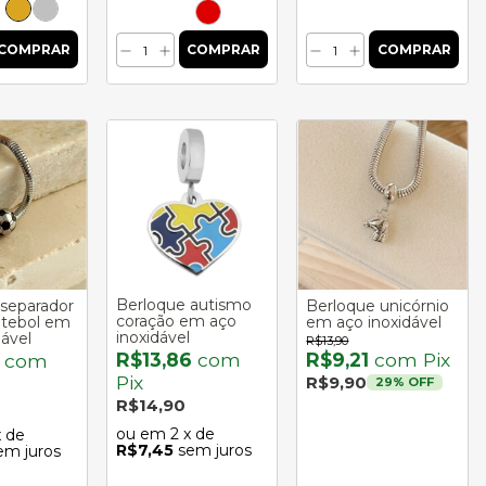
Berloque autismo
separador
Berloque unicórnio
coração em aço
utebol em
em aço inoxidável
inoxidável
dável
R$13,90
R$13,86
com
R$9,21
com
Pix
2
com
Pix
R$9,90
29
% OFF
R$14,90
2
x de
x de
R$7,45
sem juros
em juros