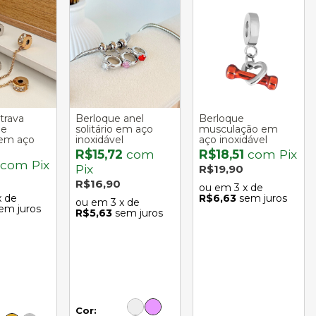
trava
Berloque anel
Berloque
 e
solitário em aço
musculação em
 em aço
inoxidável
aço inoxidável
R$15,72
com
R$18,51
com
Pix
com
Pix
Pix
R$19,90
R$16,90
3
x de
x de
R$6,63
sem juros
3
x de
em juros
R$5,63
sem juros
Cor: