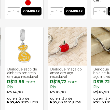
Cor:
Berloque saco de
Berloque maçã do
Berloque 
dinheiro amarelo
amor em aço
bola de f
em aço inoxidável
inoxidável
aço inoxi
R$13,86
com
R$15,72
com
R$15,7
Pix
Pix
Pix
R$14,90
R$16,90
R$16,90
2
x de
3
x de
3
R$7,45
sem juros
R$5,63
sem juros
R$5,63
s