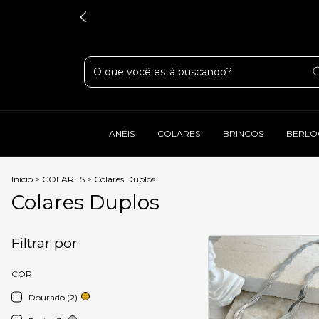
ANÉIS
COLARES
BRINCOS
BERLO
Início
>
COLARES
>
Colares Duplos
Colares Duplos
Filtrar por
COR
Dourado (2)