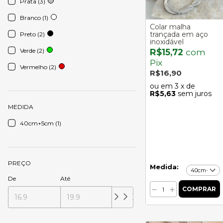
Prata (3)
Branco (1)
Colar malha
trançada em aço
Preto (2)
inoxidável
Verde (2)
R$15,72
com
Pix
Vermelho (2)
R$16,90
3
x de
R$5,63
sem juros
MEDIDA
40cm+5cm (1)
PREÇO
Medida:
De
Até