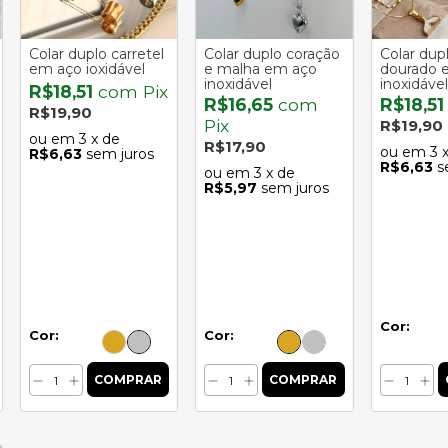
Colar duplo carretel
Colar duplo coração
Colar dupl
em aço ioxidável
e malha em aço
dourado 
inoxidável
inoxidável
R$18,51
com
Pix
R$16,65
com
R$18,5
R$19,90
Pix
R$19,90
3
x de
R$17,90
3
R$6,63
sem juros
R$6,63
s
3
x de
R$5,97
sem juros
Cor:
Cor:
Cor: