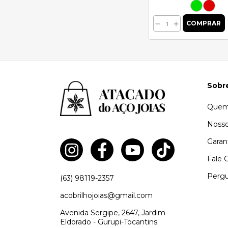
Sobr
Quem
Nosso
Garan
Fale 
Pergu
(63) 98119-2357
acobrilhojoias@gmail.com
Avenida Sergipe, 2647, Jardim
Eldorado - Gurupi-Tocantins