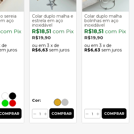
o sereia
Colar duplo malha e
Colar duplo malha
em aço
estrela em aço
bolinhas em aço
inoxidável
inoxidável
1
com
Pix
R$18,51
com
Pix
R$18,51
com
Pix
R$19,90
R$19,90
x de
3
x de
3
x de
em juros
R$6,63
sem juros
R$6,63
sem juros
Cor: