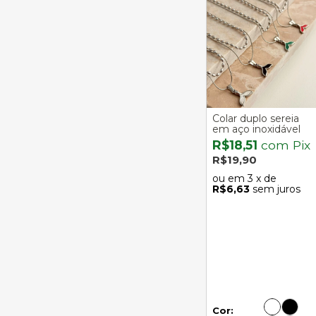
Colar duplo sereia
em aço inoxidável
R$18,51
com
Pix
R$19,90
3
x de
R$6,63
sem juros
Cor: