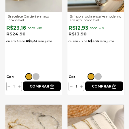
Bracelete Cartieri em aço
Brinco argola encaixe moderno
inoxidável
em aço inoxidável
R$23,16
R$12,93
com
Pix
com
Pix
R$24,90
R$13,90
4
x de
R$6,23
sem juros
2
x de
R$6,95
sem juros
Cor:
Cor: