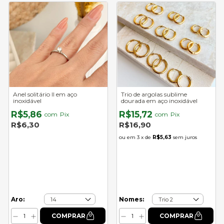
Anel solitário II em aço
Trio de argolas sublime
inoxidável
dourada em aço inoxidável
R$5,86
R$15,72
com
Pix
com
Pix
R$6,30
R$16,90
3
x de
R$5,63
sem juros
Aro:
Nomes: