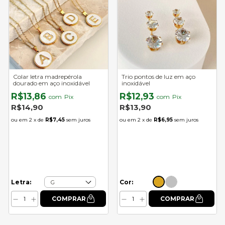
Colar letra madrepérola
Trio pontos de luz em aço
dourado em aço inoxidável
inoxidável
R$13,86
R$12,93
com
Pix
com
Pix
R$14,90
R$13,90
2
x de
R$7,45
sem juros
2
x de
R$6,95
sem juros
Cor:
Letra: