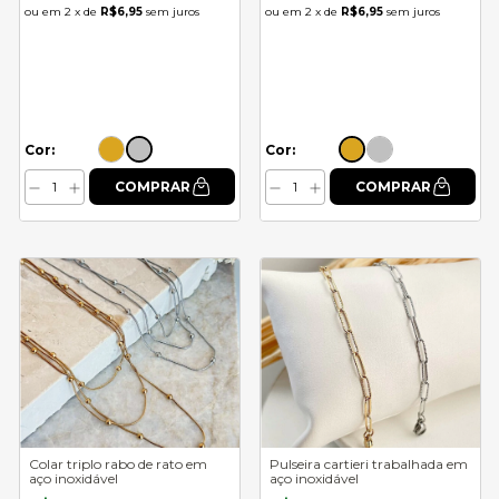
2
x de
R$6,95
sem juros
2
x de
R$6,95
sem juros
Cor:
Cor:
Colar triplo rabo de rato em
Pulseira cartieri trabalhada em
aço inoxidável
aço inoxidável