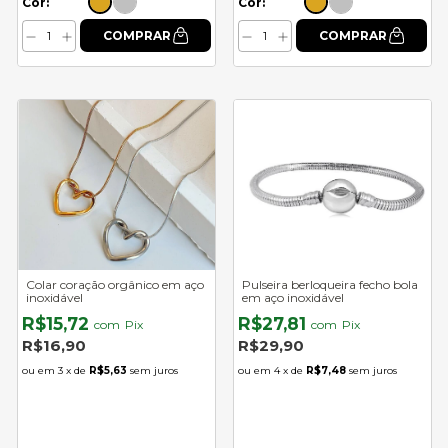
Cor:
Cor:
Colar coração orgânico em aço
Pulseira berloqueira fecho bola
inoxidável
em aço inoxidável
R$15,72
R$27,81
com
Pix
com
Pix
R$16,90
R$29,90
3
x de
R$5,63
sem juros
4
x de
R$7,48
sem juros