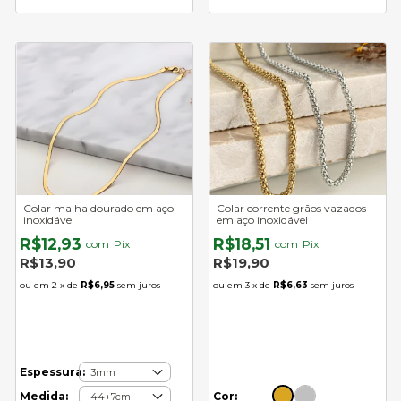
Colar malha dourado em aço
Colar corrente grãos vazados
inoxidável
em aço inoxidável
R$12,93
R$18,51
com
Pix
com
Pix
R$13,90
R$19,90
2
x de
R$6,95
sem juros
3
x de
R$6,63
sem juros
Espessura:
Cor:
Medida: