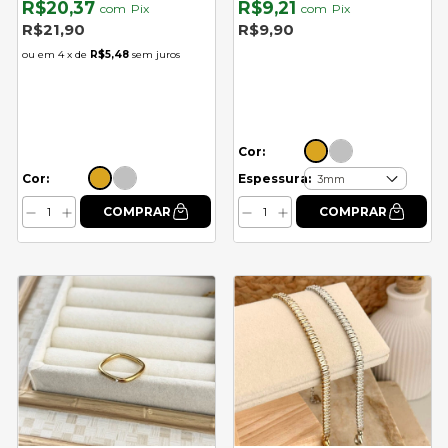
R$20,37
R$9,21
com
Pix
com
Pix
R$21,90
R$9,90
4
x de
R$5,48
sem juros
Cor:
Cor:
Espessura: