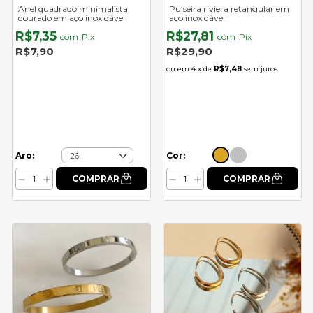
Anel quadrado minimalista
Pulseira riviera retangular em
dourado em aço inoxidável
aço inoxidável
R$7,35
R$27,81
com
Pix
com
Pix
R$7,90
R$29,90
4
x de
R$7,48
sem juros
Cor:
Aro: