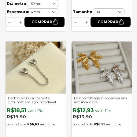
Diâmetro:
Espessura:
Tamanho:
Berloque trava corrente
Brinco folhagem orgânica em
groumet em aço inoxidável
aço inoxidável
R$18,51
R$12,93
com
Pix
com
Pix
R$19,90
R$13,90
3
x de
R$6,63
sem juros
2
x de
R$6,95
sem juros