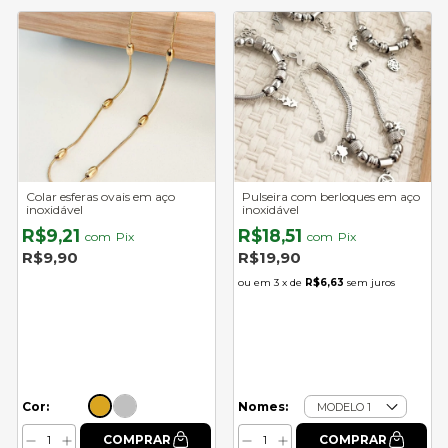
Colar esferas ovais em aço
Pulseira com berloques em aço
inoxidável
inoxidável
R$9,21
R$18,51
com
Pix
com
Pix
R$9,90
R$19,90
3
x de
R$6,63
sem juros
Cor:
Nomes: