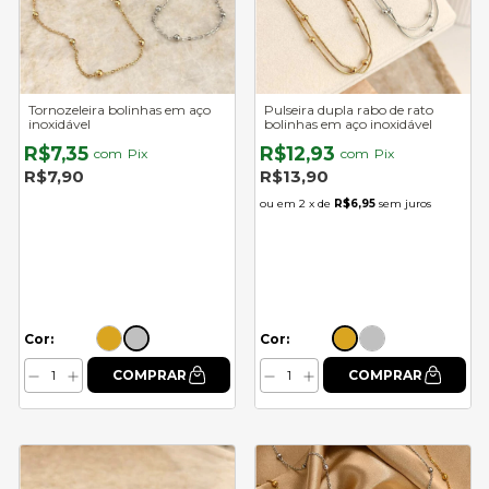
Tornozeleira bolinhas em aço
Pulseira dupla rabo de rato
inoxidável
bolinhas em aço inoxidável
R$7,35
R$12,93
com
Pix
com
Pix
R$7,90
R$13,90
2
x de
R$6,95
sem juros
Cor:
Cor: