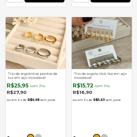
Trio de argolinhas pontos de
Trio de argola click lisa em aço
luz em aço inoxidável
inoxidável
R$25,95
R$15,72
com
Pix
com
Pix
R$27,90
R$16,90
4
x de
R$6,98
sem juros
3
x de
R$5,63
sem juros