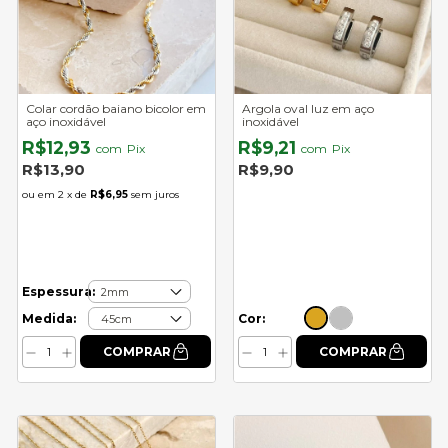
Colar cordão baiano bicolor em
Argola oval luz em aço
aço inoxidável
inoxidável
R$12,93
R$9,21
com
Pix
com
Pix
R$13,90
R$9,90
2
x de
R$6,95
sem juros
Espessura:
Cor:
Medida: