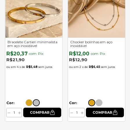
Bracelete Cartieri minimalista
Chocker bolinhas em aço
em aço inoxidável
inoxidável
R$20,37
R$12,00
com
Pix
com
Pix
R$21,90
R$12,90
4
x de
R$5,48
sem juros
2
x de
R$6,45
sem juros
Cor:
Cor: