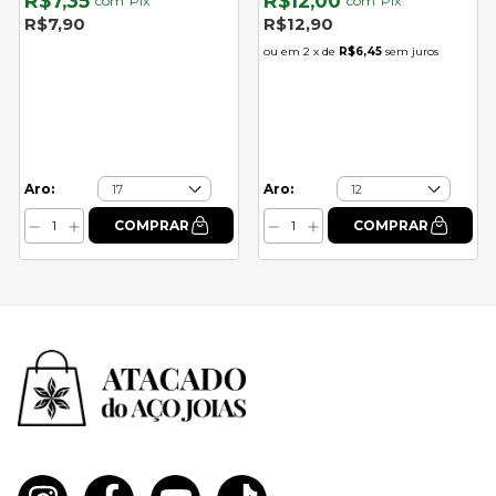
R$7,35
R$12,00
com
Pix
com
Pix
R$7,90
R$12,90
2
x de
R$6,45
sem juros
Aro:
Aro: