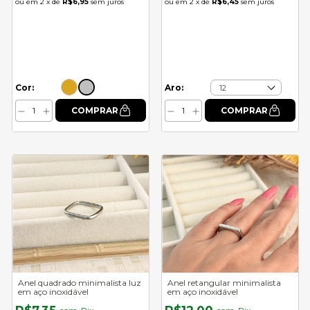
2
x de
R$6,95
sem juros
2
x de
R$6,45
sem juros
Cor:
Aro:
Anel quadrado minimalista luz
Anel retangular minimalista
em aço inoxidável
em aço inoxidável