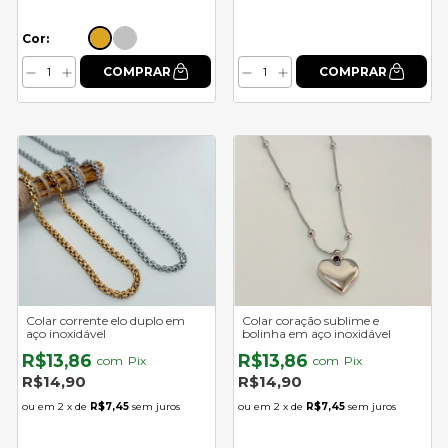
Cor:
Colar corrente elo duplo em
Colar coração sublime e
aço inoxidável
bolinha em aço inoxidável
R$13,86
R$13,86
com
Pix
com
Pix
R$14,90
R$14,90
2
x de
R$7,45
sem juros
2
x de
R$7,45
sem juros