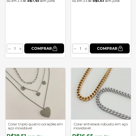
2
x de
R$7,45
sem juros
3
x de
R$5,63
sem juros
Colar triplo quatro corações em
Colar entrelace robusto em aço
aço inoxidável
inoxidável