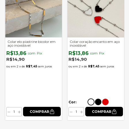
Colar elo piastrine bicolor em
Colar coração encanto em aço
aço inoxidável
inoxidável
R$13,86
R$13,86
com
Pix
com
Pix
R$14,90
R$14,90
2
x de
R$7,45
sem juros
2
x de
R$7,45
sem juros
Cor: