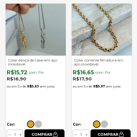
Colar dança de casal em aço
Colar corrente ferradura em
inoxidável
aço inoxidável
R$15,72
R$16,65
com
Pix
com
Pix
R$16,90
R$17,90
3
x de
R$5,63
sem juros
3
x de
R$5,97
sem juros
Cor:
Cor: