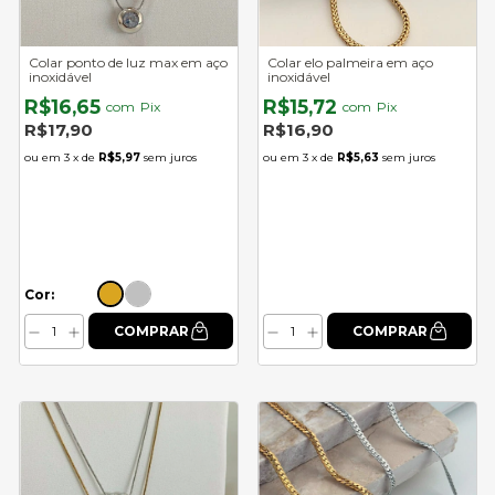
Colar ponto de luz max em aço
Colar elo palmeira em aço
inoxidável
inoxidável
R$16,65
R$15,72
com
Pix
com
Pix
R$17,90
R$16,90
3
x de
R$5,97
sem juros
3
x de
R$5,63
sem juros
Cor: