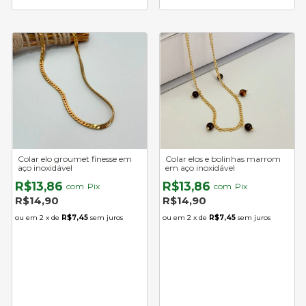
Colar elo groumet finesse em
Colar elos e bolinhas marrom
aço inoxidável
em aço inoxidável
R$13,86
R$13,86
com
Pix
com
Pix
R$14,90
R$14,90
2
x de
R$7,45
sem juros
2
x de
R$7,45
sem juros