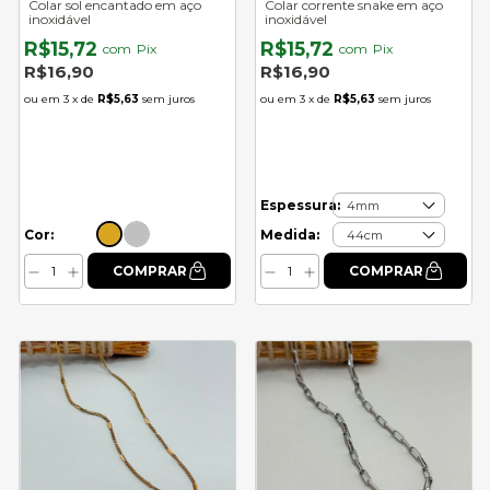
Colar sol encantado em aço
Colar corrente snake em aço
inoxidável
inoxidável
R$15,72
R$15,72
com
Pix
com
Pix
R$16,90
R$16,90
3
x de
R$5,63
sem juros
3
x de
R$5,63
sem juros
Espessura:
Cor:
Medida: