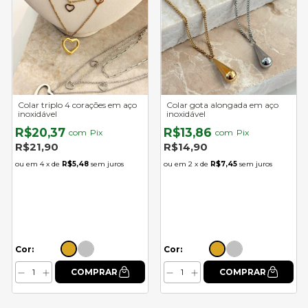
Colar triplo 4 corações em aço
Colar gota alongada em aço
inoxidável
inoxidável
R$20,37
R$13,86
com
Pix
com
Pix
R$21,90
R$14,90
4
x de
R$5,48
sem juros
2
x de
R$7,45
sem juros
Cor:
Cor: