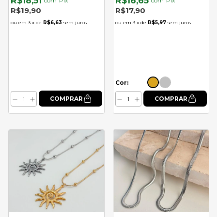
R$18,51
R$16,65
com
Pix
com
Pix
R$19,90
R$17,90
3
x de
R$6,63
sem juros
3
x de
R$5,97
sem juros
Cor: