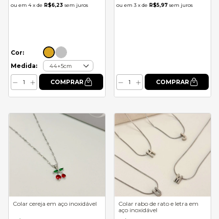
4
x de
R$6,23
sem juros
3
x de
R$5,97
sem juros
Cor:
Medida:
Colar cereja em aço inoxidável
Colar rabo de rato e letra em
aço inoxidável