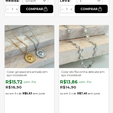
Medida:
Letra:
Colar girassol encantado em
Colar elo florzinha delicate em
aço inoxidável
aço inoxidável
R$15,72
R$13,86
com
Pix
com
Pix
R$16,90
R$14,90
3
x de
R$5,63
sem juros
2
x de
R$7,45
sem juros