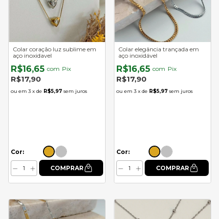
Colar coração luz sublime em
Colar elegância trançada em
aço inoxidavel
aço inoxidável
R$16,65
R$16,65
com
Pix
com
Pix
R$17,90
R$17,90
3
x de
R$5,97
sem juros
3
x de
R$5,97
sem juros
Cor:
Cor: