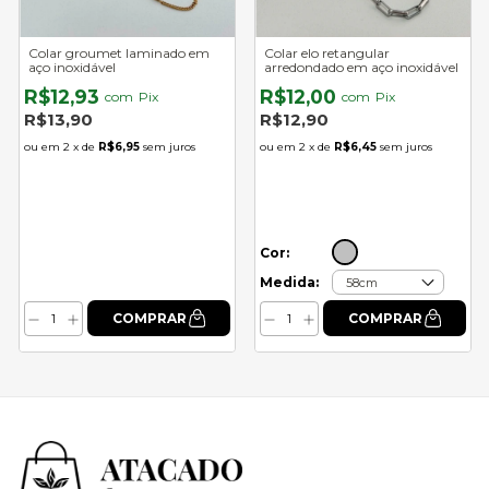
Colar groumet laminado em
Colar elo retangular
aço inoxidável
arredondado em aço inoxidável
R$12,93
R$12,00
com
Pix
com
Pix
R$13,90
R$12,90
2
x de
R$6,95
sem juros
2
x de
R$6,45
sem juros
Cor:
Medida: