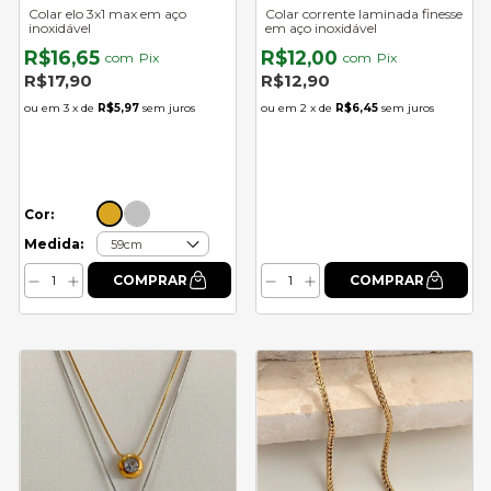
Colar elo 3x1 max em aço
Colar corrente laminada finesse
inoxidável
em aço inoxidável
R$16,65
R$12,00
com
Pix
com
Pix
R$17,90
R$12,90
3
x de
R$5,97
sem juros
2
x de
R$6,45
sem juros
Cor:
Medida: