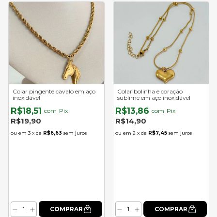
Colar pingente cavalo em aço
Colar bolinha e coração
inoxidável
sublime em aço inoxidável
R$18,51
R$13,86
com
Pix
com
Pix
R$19,90
R$14,90
3
x de
R$6,63
sem juros
2
x de
R$7,45
sem juros