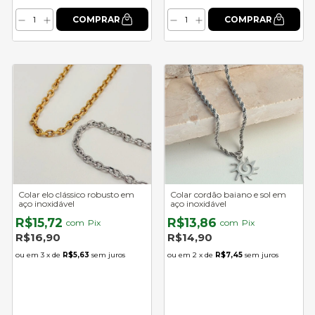
Colar elo clássico robusto em
Colar cordão baiano e sol em
aço inoxidável
aço inoxidável
R$15,72
R$13,86
com
Pix
com
Pix
R$16,90
R$14,90
3
x de
R$5,63
sem juros
2
x de
R$7,45
sem juros