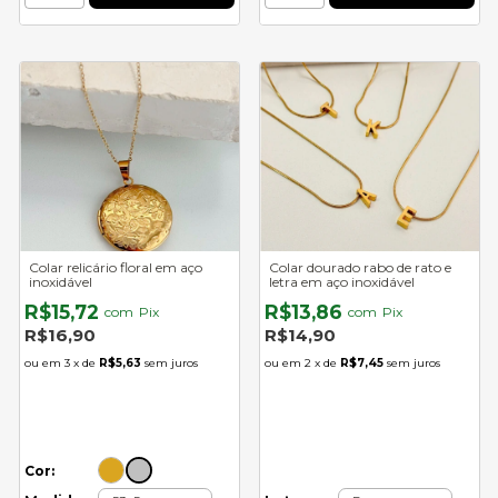
Colar relicário floral em aço
Colar dourado rabo de rato e
inoxidável
letra em aço inoxidável
R$15,72
R$13,86
com
Pix
com
Pix
R$16,90
R$14,90
3
x de
R$5,63
sem juros
2
x de
R$7,45
sem juros
Cor: