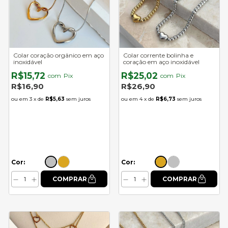
Colar coração orgânico em aço
Colar corrente bolinha e
inoxidável
coração em aço inoxidável
R$15,72
R$25,02
com
Pix
com
Pix
R$16,90
R$26,90
3
x de
R$5,63
sem juros
4
x de
R$6,73
sem juros
Cor:
Cor: