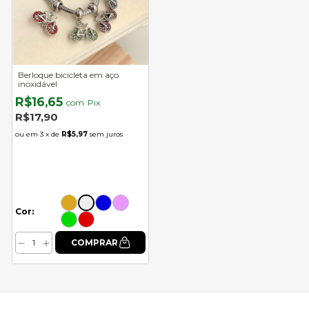
Berloque bicicleta em aço
inoxidável
R$16,65
com
Pix
R$17,90
3
x de
R$5,97
sem juros
Cor: