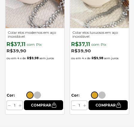
Colar elos modernos em aço
Colar elos luxuosos em aço
inoxidável
inoxidável
R$37,11
R$37,11
com
Pix
com
Pix
R$39,90
R$39,90
4
x de
R$9,98
sem juros
4
x de
R$9,98
sem juros
Cor:
Cor: