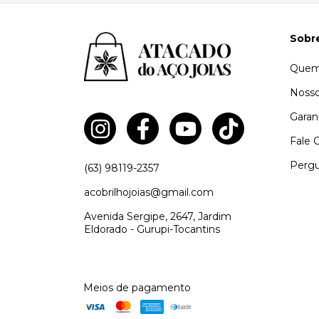
Sobr
Quem
Nosso
Garan
Fale 
Pergu
(63) 98119-2357
acobrilhojoias@gmail.com
Avenida Sergipe, 2647, Jardim
Eldorado - Gurupi-Tocantins
Meios de pagamento