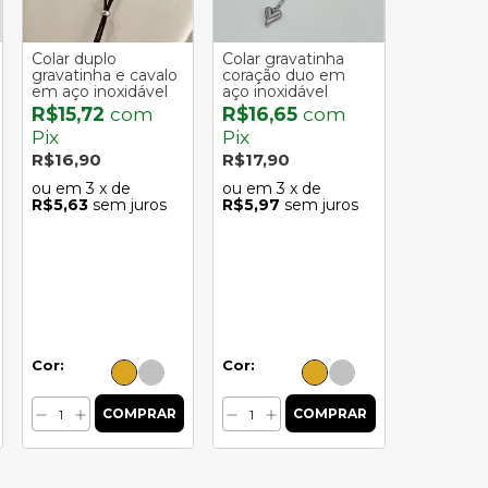
Colar duplo
Colar gravatinha
gravatinha e cavalo
coração duo em
em aço inoxidável
aço inoxidável
R$15,72
com
R$16,65
com
Pix
Pix
R$16,90
R$17,90
3
x de
3
x de
R$5,63
sem juros
R$5,97
sem juros
Cor:
Cor: