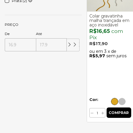
Prata (2)
Colar gravatinha
malha trançada em
PREÇO
aço inoxidável
R$16,65
com
De
Até
Pix
R$17,90
3
x de
R$5,97
sem juros
Cor: