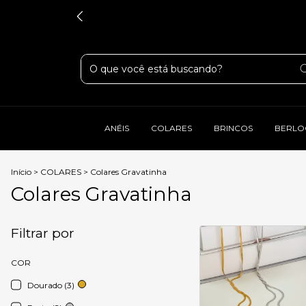
ANÉIS
COLARES
BRINCOS
BERLO
Início
>
COLARES
>
Colares Gravatinha
Colares Gravatinha
Filtrar por
COR
Dourado (3)