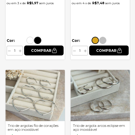
3
x de
R$5,97
sem juros
4
x de
R$7,48
sem juros
Cor:
Cor:
Trio de argolas fio de corações
Trio de argola arcos eclipse em
em aço inoxidável
aço inoxidável