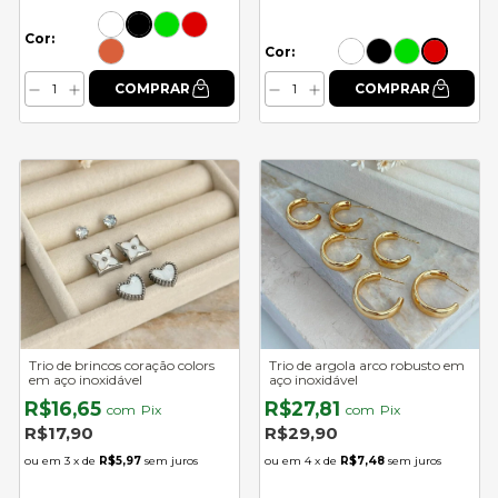
Cor:
Cor:
Trio de brincos coração colors
Trio de argola arco robusto em
em aço inoxidável
aço inoxidável
R$16,65
R$27,81
com
Pix
com
Pix
R$17,90
R$29,90
3
x de
R$5,97
sem juros
4
x de
R$7,48
sem juros