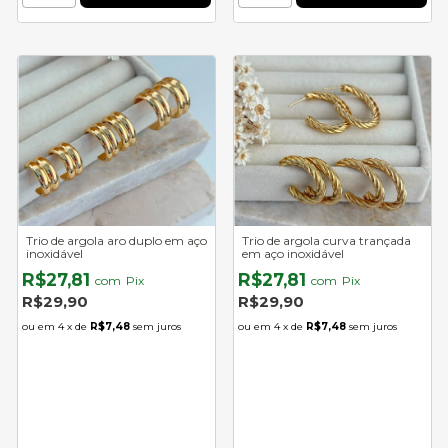
Trio de argola aro duplo em aço
Trio de argola curva trançada
inoxidável
em aço inoxidável
R$27,81
R$27,81
com
Pix
com
Pix
R$29,90
R$29,90
4
x de
R$7,48
sem juros
4
x de
R$7,48
sem juros