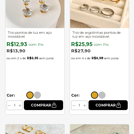
Trio pontos de luz em aço
Trio de argolinhas pontos de
inoxidável
luz em aço inoxidável
R$12,93
R$25,95
com
Pix
com
Pix
R$13,90
R$27,90
2
x de
R$6,95
sem juros
4
x de
R$6,98
sem juros
Cor:
Cor: