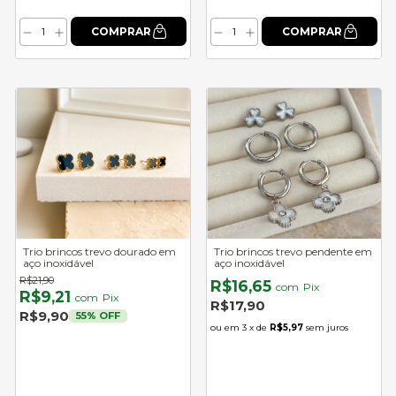
Trio brincos trevo dourado em
Trio brincos trevo pendente em
aço inoxidável
aço inoxidável
R$21,90
R$16,65
com
Pix
R$9,21
com
Pix
R$17,90
R$9,90
55
% OFF
3
x de
R$5,97
sem juros