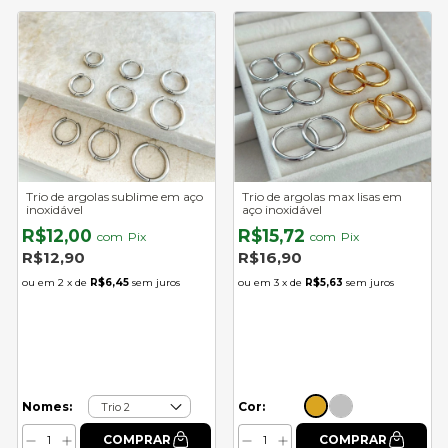
Trio de argolas sublime em aço
Trio de argolas max lisas em
inoxidável
aço inoxidável
R$12,00
R$15,72
com
Pix
com
Pix
R$12,90
R$16,90
2
x de
R$6,45
sem juros
3
x de
R$5,63
sem juros
Cor:
Nomes: