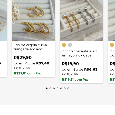
Trio de argola curva
trançada em aço
Brinco corrente e luz
Br
inoxidável
em aço inoxidavel
bo
R$29,90
in
8
4
x
de
R$7,48
R$19,90
R$
sem juros
3
x
de
R$6,63
R$27,81
com
Pix
sem juros
se
R$18,51
com
Pix
R$