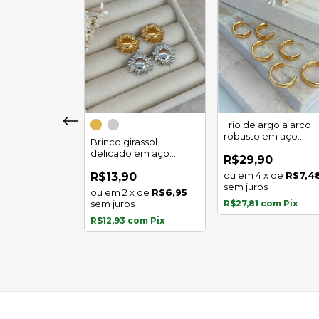
girassol luz
Trio de argola arco
 em aço
robusto em aço
Brinco girassol
l
inoxidável
delicado em aço
0
R$29,90
inoxidável
x
de
R$5,97
4
x
de
R$7,4
R$13,90
s
sem juros
2
x
de
R$6,95
com
Pix
sem juros
R$27,81
com
Pix
R$12,93
com
Pix