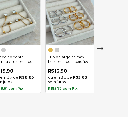
Trio de argola
duplo em aço
inco corrente
Trio de argolas max
inoxidável
linha e luz em aço
lisas em aço inoxidável
R$29,90
oxidavel
4
x
de
19,90
R$16,90
sem juros
3
x
de
R$6,63
3
x
de
R$5,63
m juros
sem juros
R$27,81
com
P
18,51
com
Pix
R$15,72
com
Pix