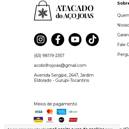
Sobr
Quem
Nosso
Garan
Fale 
Pergu
(63) 98119-2357
acobrilhojoias@gmail.com
Avenida Sergipe, 2647, Jardim
Eldorado - Gurupi-Tocantins
Meios de pagamento