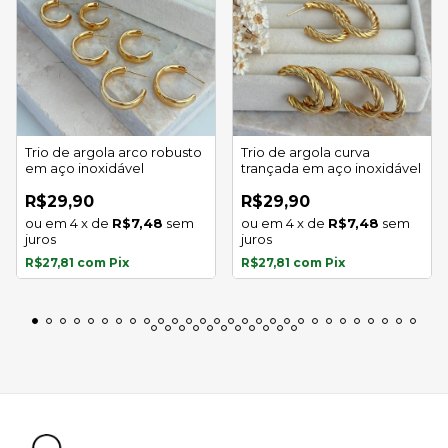
Trio de argola arco robusto
Trio de argola curva
em aço inoxidável
trançada em aço inoxidável
R$29,90
R$29,90
4
x
de
R$7,48
sem
4
x
de
R$7,48
sem
juros
juros
R$27,81
com
Pix
R$27,81
com
Pix