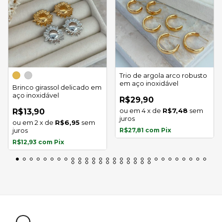
Trio de argola arco robusto
em aço inoxidável
Brinco girassol delicado em
aço inoxidável
R$29,90
4
x
de
R$7,48
sem
R$13,90
juros
2
x
de
R$6,95
sem
juros
R$27,81
com
Pix
R$12,93
com
Pix