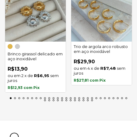
Trio de argola arco robusto
em aço inoxidável
Brinco girassol delicado em
aço inoxidável
R$29,90
4
x
de
R$7,48
sem
R$13,90
juros
2
x
de
R$6,95
sem
juros
R$27,81
com
Pix
R$12,93
com
Pix