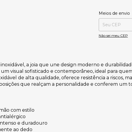
Entregas para o CE
Meios de envio
Não sei meu CEP
noxidável, a joia que une design moderno e durabilidade 
a um visual sofisticado e contemporâneo, ideal para que
noxidável de alta qualidade, oferece resistência a riscos,
mposições que realçam a personalidade e conferem um 
 mão com estilo
antialérgico
 intenso e duradouro
lmente ao dedo