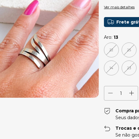
Ver mais detalhes
Frete grá
Aro:
13
22
25
14
23
Compra p
Seus dados
Trocas e 
Se não gos