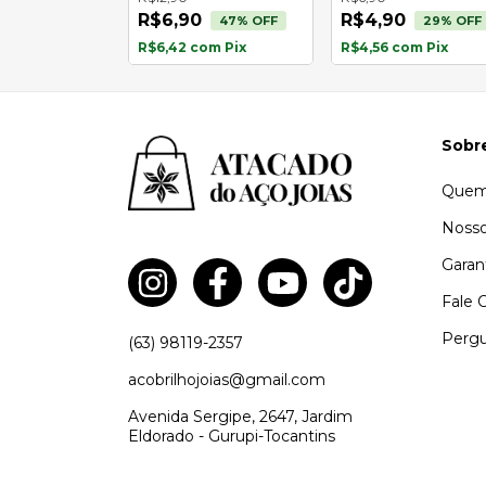
R$6,90
R$4,90
47
% OFF
29
% OFF
om
Pix
R$6,42
com
Pix
R$4,56
com
Pix
Sobr
Quem
Nosso
Garan
Fale 
Pergu
(63) 98119-2357
acobrilhojoias@gmail.com
Avenida Sergipe, 2647, Jardim
Eldorado - Gurupi-Tocantins