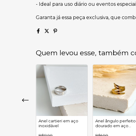
- Ideal para uso diário ou eventos especi
Garanta já essa peça exclusiva, que com
Quem levou esse, também c
ieri II em aço
Anel cartieri em aço
Anel ângulo perfeito
l
inoxidável
dourado em aço
inoxidável
R$12,90
R$6,90