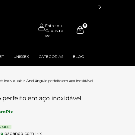
0
ET
UNISSEX
CATEGORIAS
BLOG
is Individuais
>
Anel ângulo perfeito em aço inoxidável
 perfeito em aço inoxidável
om
Pix
% OFF
to
pagando com Pix