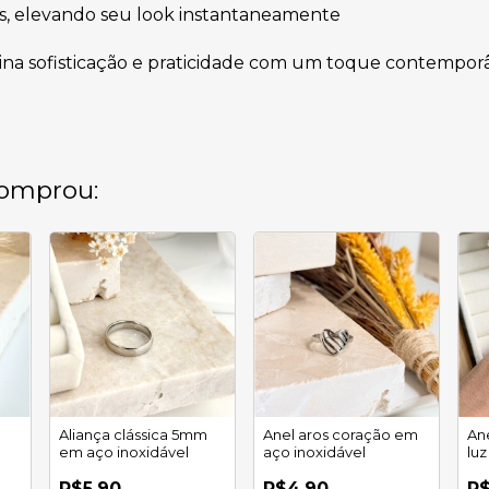
ais, elevando seu look instantaneamente
bina sofisticação e praticidade com um toque contempor
omprou:
Aliança clássica 5mm
Anel aros coração em
Ane
em aço inoxidável
aço inoxidável
lu
R$5,90
R$4,90
R$