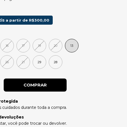
tis
a partir de
R$300,00
16
17
19
20
13
26
21
29
28
rotegida
 cuidados durante toda a compra.
devoluções
tar, você pode trocar ou devolver.