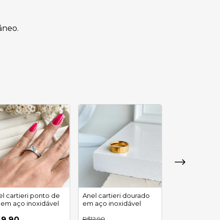
âneo.
l cartieri ponto de
Anel cartieri dourado
Aliança bolea
z em aço inoxidável
em aço inoxidável
dourada em a
inoxidável
9,90
R$12,90
R$5,90