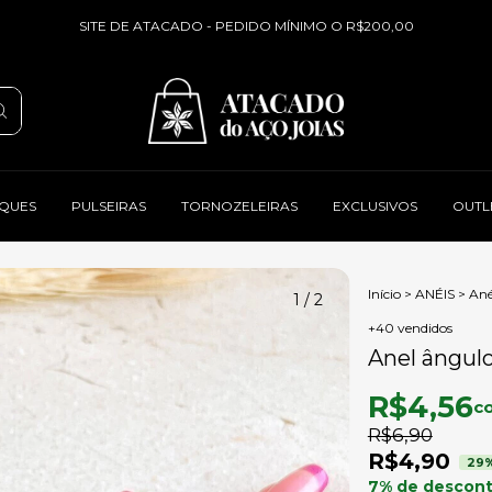
SITE DE ATACADO - PEDIDO MÍNIMO O R$200,00
QUES
PULSEIRAS
TORNOZELEIRAS
EXCLUSIVOS
OUTL
Início
>
ANÉIS
>
Ané
1
/
2
+40 vendidos
Anel ângulo
R$4,56
c
R$6,90
R$4,90
29
7% de descon