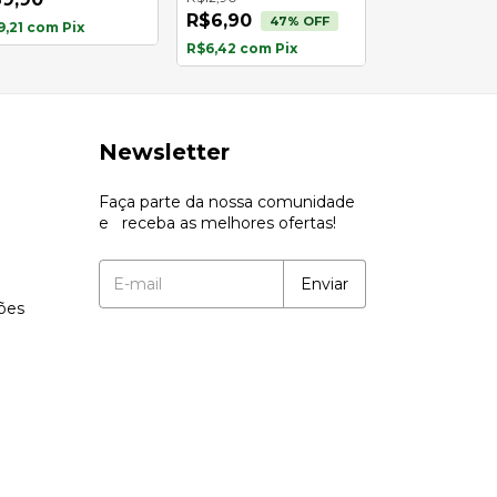
R$6,90
R$3,90
47
% OFF
34
9,21
com
Pix
R$6,42
com
Pix
R$3,63
com
Pi
Newsletter
Faça parte da nossa comunidade
e receba as melhores ofertas!
ções