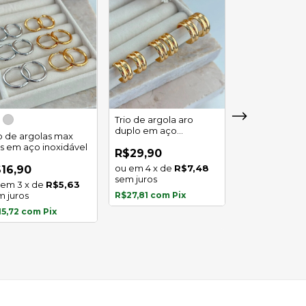
Trio de argola aro
duplo em aço
io de argolas max
Trio de argola 
inoxidável
as em aço inoxidável
em aço inoxid
R$29,90
4
x
de
R$7,48
16,90
R$16,90
sem juros
3
x
de
R$5,63
3
x
de
m juros
R$27,81
com
Pix
sem juros
15,72
com
Pix
R$15,72
com
P