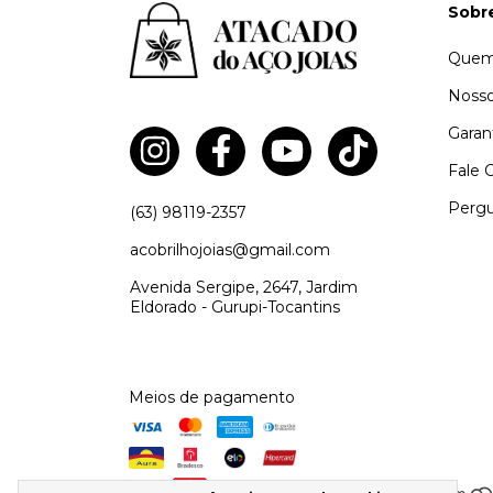
Sobr
Quem
Nosso
Garan
Fale 
Pergu
(63) 98119-2357
acobrilhojoias@gmail.com
Avenida Sergipe, 2647, Jardim
Eldorado - Gurupi-Tocantins
Meios de pagamento