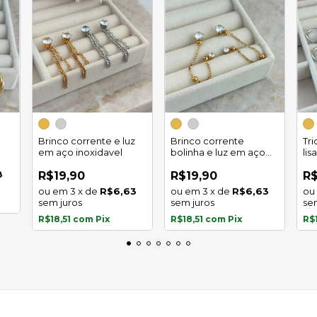
Brinco corrente e luz
Brinco corrente
Tr
em aço inoxidavel
bolinha e luz em aço
lis
inoxidavel
8
R$19,90
R$19,90
R$
3
x
de
R$6,63
3
x
de
R$6,63
sem juros
sem juros
se
R$18,51
com
Pix
R$18,51
com
Pix
R$