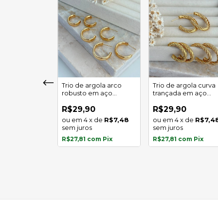
girassol luz
Trio de argola arco
Trio de argola curva
 em aço
robusto em aço
trançada em aço
l
inoxidável
inoxidável
0
R$29,90
R$29,90
x
de
R$5,97
4
x
de
R$7,48
4
x
de
R$7,4
s
sem juros
sem juros
com
Pix
R$27,81
com
Pix
R$27,81
com
Pix