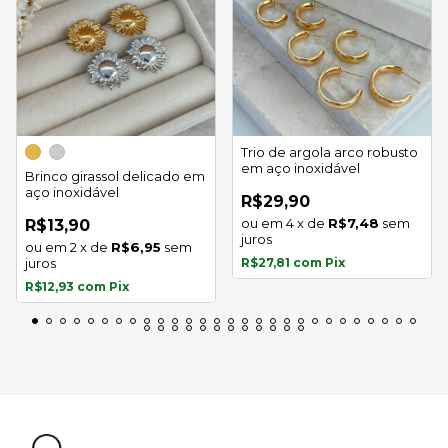
Trio de argola arco robusto
em aço inoxidável
Brinco girassol delicado em
aço inoxidável
R$29,90
4
x
de
R$7,48
sem
R$13,90
juros
2
x
de
R$6,95
sem
juros
R$27,81
com
Pix
R$12,93
com
Pix