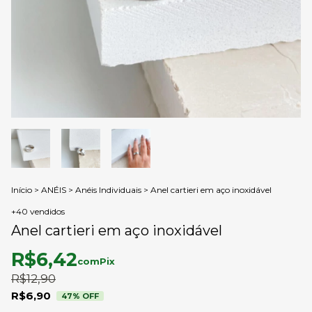
Início
>
ANÉIS
>
Anéis Individuais
>
Anel cartieri em aço inoxidável
+40 vendidos
Anel cartieri em aço inoxidável
R$6,42
com
Pix
R$12,90
R$6,90
47
% OFF