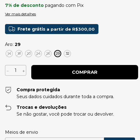
7% de desconto
pagando com Pix
Ver mais detalhes
Frete grátis
a partir de
R$300,00
Aro:
29
14
18
20
24
26
29
32
Compra protegida
Seus dados cuidados durante toda a compra.
Trocas e devoluções
Se não gostar, você pode trocar ou devolver.
Entregas para o CEP:
Alterar CEP
Meios de envio