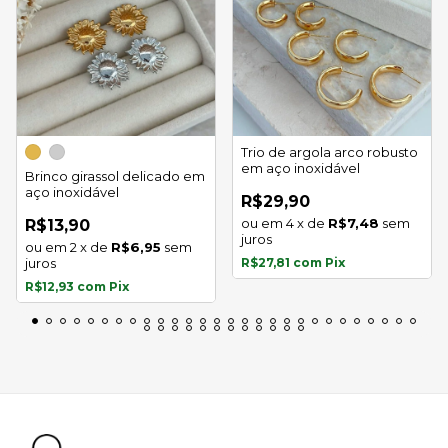
Trio de argola arco robusto
em aço inoxidável
Brinco girassol delicado em
aço inoxidável
R$29,90
4
x
de
R$7,48
sem
R$13,90
juros
2
x
de
R$6,95
sem
juros
R$27,81
com
Pix
R$12,93
com
Pix