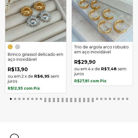
Trio de argola arco robusto
em aço inoxidável
Brinco girassol delicado em
aço inoxidável
R$29,90
4
x
de
R$7,48
sem
R$13,90
juros
2
x
de
R$6,95
sem
juros
R$27,81
com
Pix
R$12,93
com
Pix