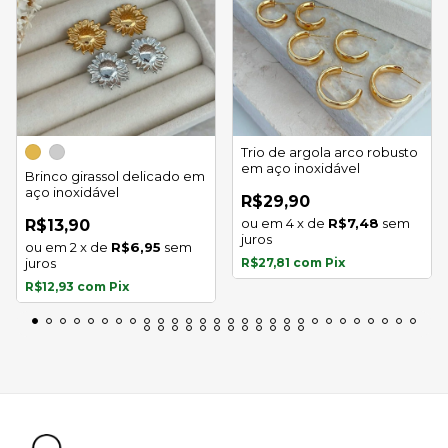
Trio de argola arco robusto
em aço inoxidável
Brinco girassol delicado em
aço inoxidável
R$29,90
4
x
de
R$7,48
sem
R$13,90
juros
2
x
de
R$6,95
sem
juros
R$27,81
com
Pix
R$12,93
com
Pix