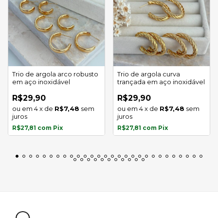
Trio de argola arco robusto
Trio de argola curva
em aço inoxidável
trançada em aço inoxidável
R$29,90
R$29,90
4
x
de
R$7,48
sem
4
x
de
R$7,48
sem
juros
juros
R$27,81
com
Pix
R$27,81
com
Pix