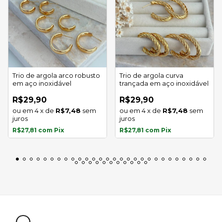
Trio de argola arco robusto
Trio de argola curva
em aço inoxidável
trançada em aço inoxidável
R$29,90
R$29,90
4
x
de
R$7,48
sem
4
x
de
R$7,48
sem
juros
juros
R$27,81
com
Pix
R$27,81
com
Pix