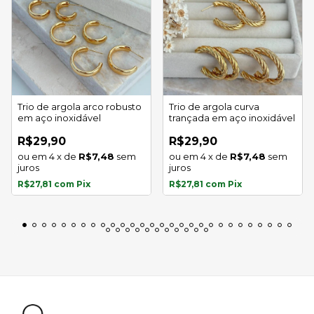
Trio de argola arco robusto
Trio de argola curva
em aço inoxidável
trançada em aço inoxidável
R$29,90
R$29,90
4
x
de
R$7,48
sem
4
x
de
R$7,48
sem
juros
juros
R$27,81
com
Pix
R$27,81
com
Pix