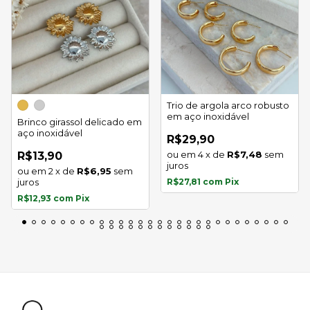
Trio de argola arco robusto
em aço inoxidável
Brinco girassol delicado em
aço inoxidável
R$29,90
4
x
de
R$7,48
sem
R$13,90
juros
2
x
de
R$6,95
sem
juros
R$27,81
com
Pix
R$12,93
com
Pix