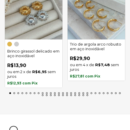
Trio de argola arco robusto
em aço inoxidável
Brinco girassol delicado em
aço inoxidável
R$29,90
4
x
de
R$7,48
sem
R$13,90
juros
2
x
de
R$6,95
sem
juros
R$27,81
com
Pix
R$12,93
com
Pix