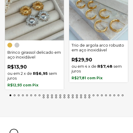
Trio de argola arco robusto
em aço inoxidável
Brinco girassol delicado em
aço inoxidável
R$29,90
4
x
de
R$7,48
sem
R$13,90
juros
2
x
de
R$6,95
sem
juros
R$27,81
com
Pix
R$12,93
com
Pix