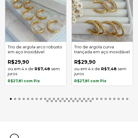
Trio de argola arco robusto
Trio de argola curva
em aço inoxidável
trançada em aço inoxidável
R$29,90
R$29,90
4
x
de
R$7,48
sem
4
x
de
R$7,48
sem
juros
juros
R$27,81
com
Pix
R$27,81
com
Pix