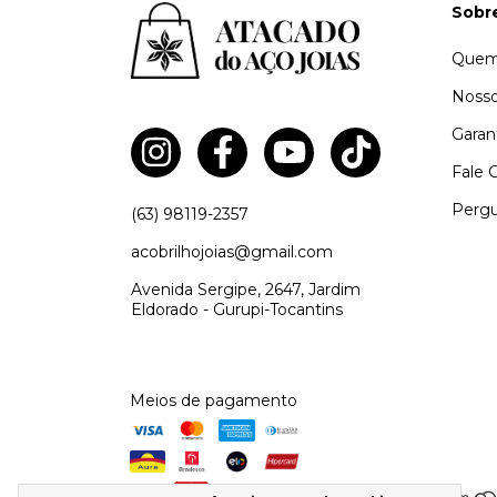
Sobr
Quem
Nosso
Garan
Fale 
Pergu
(63) 98119-2357
acobrilhojoias@gmail.com
Avenida Sergipe, 2647, Jardim
Eldorado - Gurupi-Tocantins
Meios de pagamento