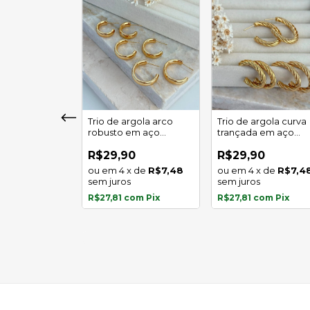
girassol luz
Trio de argola arco
Trio de argola curva
 em aço
robusto em aço
trançada em aço
l
inoxidável
inoxidável
0
R$29,90
R$29,90
x
de
R$5,97
4
x
de
R$7,48
4
x
de
R$7,4
s
sem juros
sem juros
com
Pix
R$27,81
com
Pix
R$27,81
com
Pix