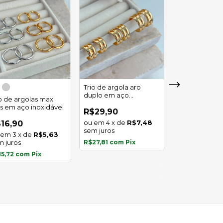
Trio de argola aro
duplo em aço
io de argolas max
Trio de argola 
inoxidável
as em aço inoxidável
em aço inoxid
R$29,90
4
x
de
R$7,48
16,90
R$16,90
sem juros
3
x
de
R$5,63
3
x
de
m juros
R$27,81
com
Pix
sem juros
15,72
com
Pix
R$15,72
com
P