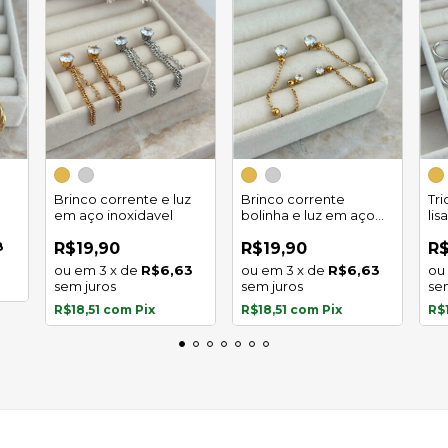
Brinco corrente e luz
Brinco corrente
Tr
em aço inoxidavel
bolinha e luz em aço
lis
inoxidavel
8
R$19,90
R$19,90
R$
3
x
de
R$6,63
3
x
de
R$6,63
sem juros
sem juros
se
R$18,51
com
Pix
R$18,51
com
Pix
R$