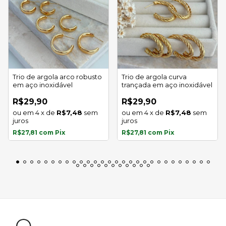
Trio de argola arco robusto
Trio de argola curva
em aço inoxidável
trançada em aço inoxidável
R$29,90
R$29,90
4
x
de
R$7,48
sem
4
x
de
R$7,48
sem
juros
juros
R$27,81
com
Pix
R$27,81
com
Pix