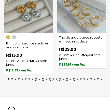
Trio de argola arco robusto
em aço inoxidável
Brinco girassol delicado em
aço inoxidável
R$29,90
4
x
de
R$7,48
sem
R$13,90
juros
2
x
de
R$6,95
sem
juros
R$27,81
com
Pix
R$12,93
com
Pix