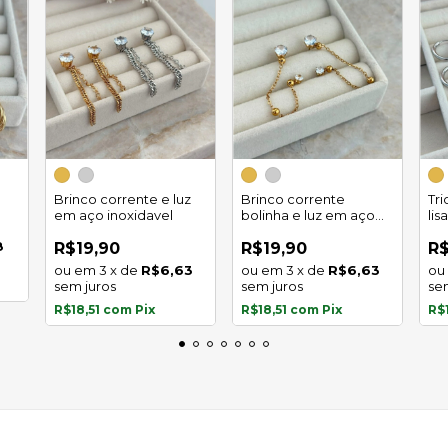
Brinco corrente e luz
Brinco corrente
Tr
em aço inoxidavel
bolinha e luz em aço
lis
inoxidavel
8
R$19,90
R$19,90
R$
3
x
de
R$6,63
3
x
de
R$6,63
sem juros
sem juros
se
R$18,51
com
Pix
R$18,51
com
Pix
R$