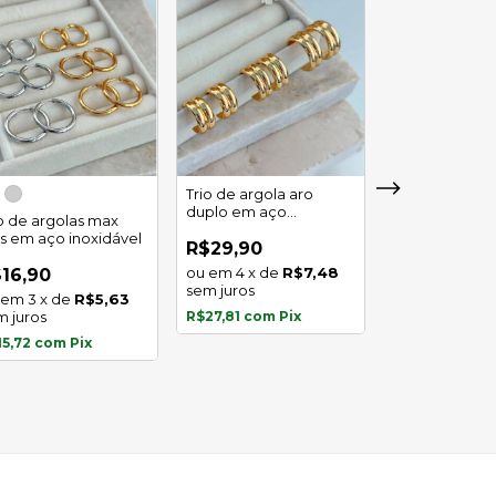
Trio de argola aro
duplo em aço
io de argolas max
Trio de argola 
inoxidável
as em aço inoxidável
em aço inoxid
R$29,90
4
x
de
R$7,48
16,90
R$16,90
sem juros
3
x
de
R$5,63
3
x
de
m juros
R$27,81
com
Pix
sem juros
15,72
com
Pix
R$15,72
com
P