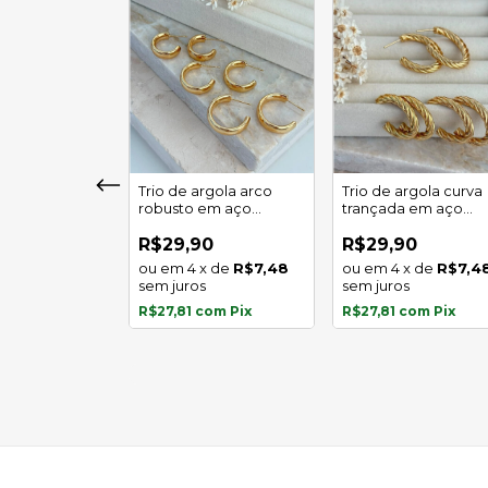
girassol luz
Trio de argola arco
Trio de argola curva
 em aço
robusto em aço
trançada em aço
l
inoxidável
inoxidável
0
R$29,90
R$29,90
x
de
R$5,97
4
x
de
R$7,48
4
x
de
R$7,4
s
sem juros
sem juros
com
Pix
R$27,81
com
Pix
R$27,81
com
Pix