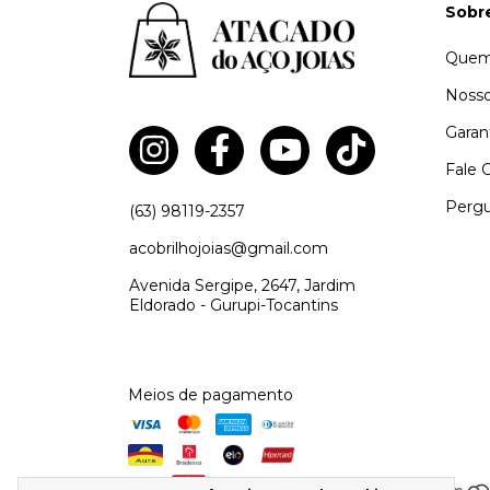
Sobr
Quem
Nosso
Garan
Fale 
Pergu
(63) 98119-2357
acobrilhojoias@gmail.com
Avenida Sergipe, 2647, Jardim
Eldorado - Gurupi-Tocantins
Meios de pagamento