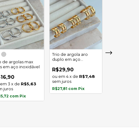
Trio de argola aro
duplo em aço
io de argolas max
Trio de argola 
inoxidável
as em aço inoxidável
em aço inoxid
R$29,90
4
x
de
R$7,48
16,90
R$16,90
sem juros
3
x
de
R$5,63
3
x
de
m juros
R$27,81
com
Pix
sem juros
15,72
com
Pix
R$15,72
com
P