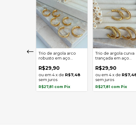
girassol luz
Trio de argola arco
Trio de argola curva
 em aço
robusto em aço
trançada em aço
l
inoxidável
inoxidável
0
R$29,90
R$29,90
x
de
R$5,97
4
x
de
R$7,48
4
x
de
R$7,4
s
sem juros
sem juros
com
Pix
R$27,81
com
Pix
R$27,81
com
Pix