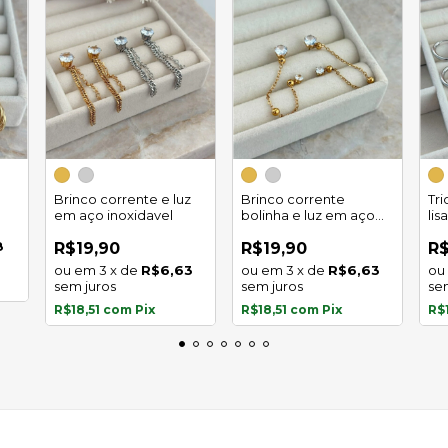
Brinco corrente e luz
Brinco corrente
Tr
em aço inoxidavel
bolinha e luz em aço
lis
inoxidavel
8
R$19,90
R$19,90
R$
3
x
de
R$6,63
3
x
de
R$6,63
sem juros
sem juros
se
R$18,51
com
Pix
R$18,51
com
Pix
R$