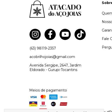
Sobr
Quem
Nosso
Garan
Fale 
Pergu
(63) 98119-2357
acobrilhojoias@gmail.com
Avenida Sergipe, 2647, Jardim
Eldorado - Gurupi-Tocantins
Meios de pagamento