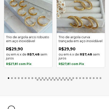
Trio de argola arco robusto
Trio de argola curva
em aço inoxidável
trançada em aço inoxidável
R$29,90
R$29,90
4
x
de
R$7,48
sem
4
x
de
R$7,48
sem
juros
juros
R$27,81
com
Pix
R$27,81
com
Pix