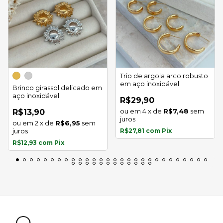
Trio de argola arco robusto
em aço inoxidável
Brinco girassol delicado em
aço inoxidável
R$29,90
4
x
de
R$7,48
sem
R$13,90
juros
2
x
de
R$6,95
sem
juros
R$27,81
com
Pix
R$12,93
com
Pix