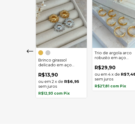
girassol luz
Trio de argola arco
 em aço
robusto em aço
Brinco girassol
l
inoxidável
delicado em aço
0
R$29,90
inoxidável
x
de
R$5,97
4
x
de
R$7,4
R$13,90
s
sem juros
2
x
de
R$6,95
com
Pix
sem juros
R$27,81
com
Pix
R$12,93
com
Pix