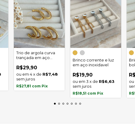
Trio de argola curva
trançada em aço
Brinco corrente e luz
Br
inoxidável
em aço inoxidavel
bo
R$29,90
in
8
4
x
de
R$7,48
R$19,90
R$
sem juros
3
x
de
R$6,63
R$27,81
com
Pix
sem juros
se
R$18,51
com
Pix
R$