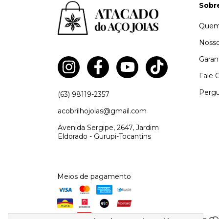
Sobr
Quem
Nosso
Garan
Fale 
Pergu
(63) 98119-2357
acobrilhojoias@gmail.com
Avenida Sergipe, 2647, Jardim
Eldorado - Gurupi-Tocantins
Meios de pagamento