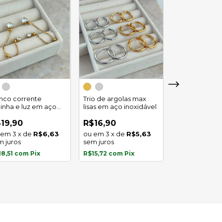
Trio de argola
duplo em aço
inco corrente
Trio de argolas max
inoxidável
linha e luz em aço
lisas em aço inoxidável
R$29,90
oxidavel
4
x
de
19,90
R$16,90
sem juros
3
x
de
R$6,63
3
x
de
R$5,63
m juros
sem juros
R$27,81
com
P
18,51
com
Pix
R$15,72
com
Pix