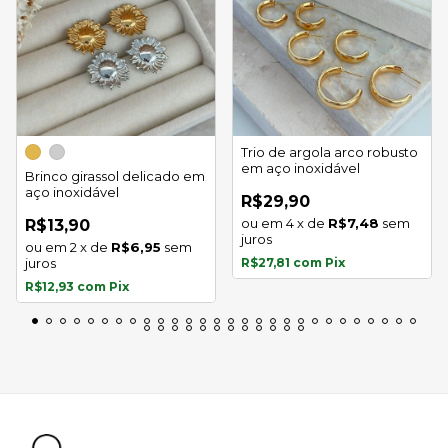
Trio de argola arco robusto
em aço inoxidável
Brinco girassol delicado em
aço inoxidável
R$29,90
4
x
de
R$7,48
sem
R$13,90
juros
2
x
de
R$6,95
sem
juros
R$27,81
com
Pix
R$12,93
com
Pix