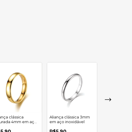
ança clássica
Aliança clássica 3mm
Aliança clássi
urada 4mm em aço
em aço inoxidável
dourada 3mm
oxidável
inoxidável
5,90
R$5,90
R$6,90