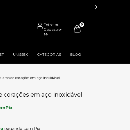
0
ET
UNISSEX
CATEGORIAS
BLOG
l arco de corações em aço inoxidável
e corações em aço inoxidável
om
Pix
to
pagando com Pix