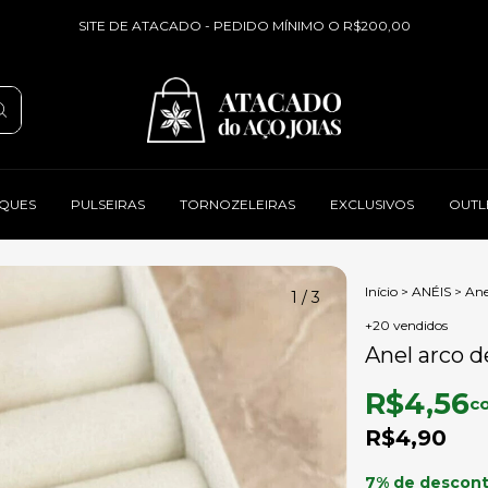
SITE DE ATACADO - PEDIDO MÍNIMO O R$200,00
QUES
PULSEIRAS
TORNOZELEIRAS
EXCLUSIVOS
OUTL
Início
>
ANÉIS
>
Ane
1
/
3
+20 vendidos
Anel arco d
R$4,56
c
R$4,90
7% de descon