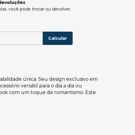
devoluções
tar, você pode trocar ou devolver.
P:
Alterar CEP
Calcular
rabilidade única. Seu design exclusivo em
sório versátil para o dia a dia ou
r look com um toque de romantismo. Este