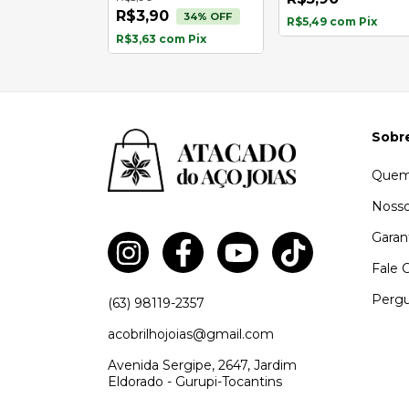
R$3,90
43
% OFF
34
% OFF
R$5,49
com
Pix
om
Pix
R$3,63
com
Pix
Sobr
Quem
Nosso
Garan
Fale 
Pergu
(63) 98119-2357
acobrilhojoias@gmail.com
Avenida Sergipe, 2647, Jardim
Eldorado - Gurupi-Tocantins