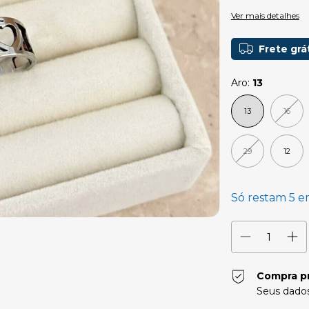
Ver mais detalhes
Frete grá
Aro:
13
13
16
29
12
Só restam
5
em
Compra p
Seus dados