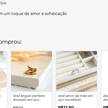
tivo
om um toque de amor e sofisticação.
omprou:
m
Anel ângulo perfeito
Anel amor de mãe em
Ali
dourado em aço
aço inoxidável
do
inoxidável
in
R$6,90
R$12,90
R$