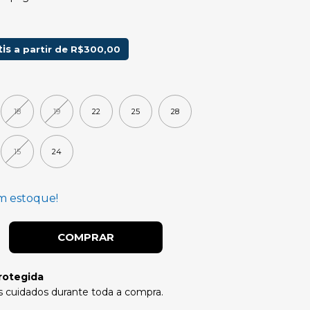
tis
a partir de
R$300,00
18
19
22
25
28
15
24
 estoque!
rotegida
 cuidados durante toda a compra.