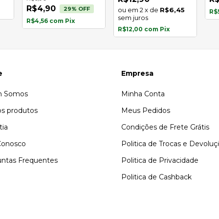
R$4,90
29
% OFF
2
x
de
R$6,45
R$
sem juros
R$4,56
com
Pix
R$12,00
com
Pix
e
Empresa
 Somos
Minha Conta
s produtos
Meus Pedidos
tia
Condições de Frete Grátis
Conosco
Politica de Trocas e Devolu
ntas Frequentes
Politica de Privacidade
Politica de Cashback