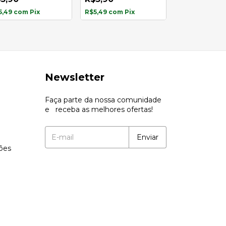
R$4,90
29
5,49
com
Pix
R$5,49
com
Pix
R$4,56
com
Pi
Newsletter
Faça parte da nossa comunidade
e receba as melhores ofertas!
ções