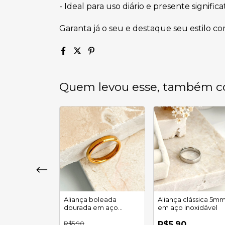
- Ideal para uso diário e presente significa
Garanta já o seu e destaque seu estilo c
Quem levou esse, também c
hanfrada luz
Aliança boleada
Aliança clássica 5m
noxidável
dourada em aço
em aço inoxidável
inoxidável
R$5,90
R$5,90