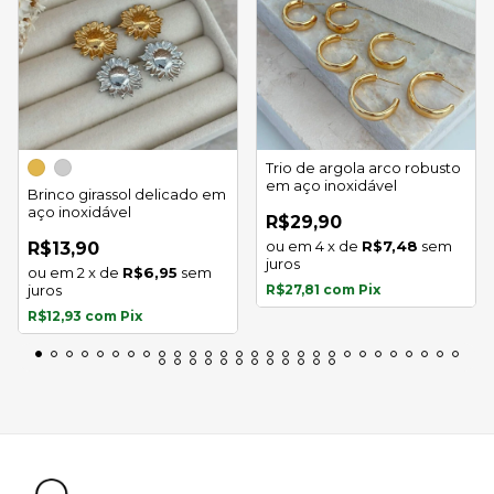
Trio de argola arco robusto
em aço inoxidável
Brinco girassol delicado em
aço inoxidável
R$29,90
4
x
de
R$7,48
sem
R$13,90
juros
2
x
de
R$6,95
sem
juros
R$27,81
com
Pix
R$12,93
com
Pix