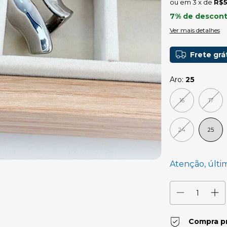
3
x de
R$5
7% de descon
Ver mais detalhes
Frete grá
Aro:
25
16
17
24
25
Atenção, últi
Compra p