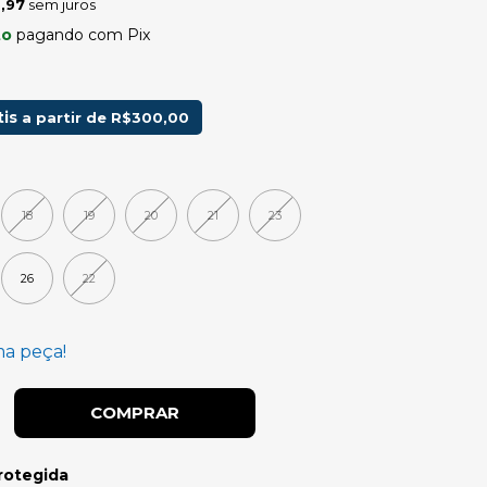
,97
sem juros
to
pagando com Pix
tis
a partir de
R$300,00
18
19
20
21
23
26
22
ma peça!
rotegida