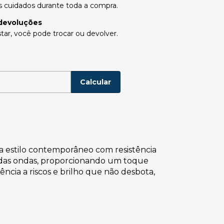
 cuidados durante toda a compra.
devoluções
tar, você pode trocar ou devolver.
P:
Alterar CEP
Calcular
a estilo contemporâneo com resistência
l das ondas, proporcionando um toque
ência a riscos e brilho que não desbota,