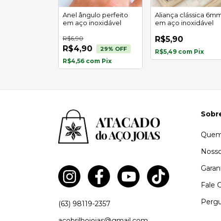
hanfrada luz
Anel ângulo perfeito
Aliança clássica 6m
noxidável
em aço inoxidável
em aço inoxidável
R$6,90
R$5,90
R$4,90
43
% OFF
29
% OFF
R$5,49
com
Pix
om
Pix
R$4,56
com
Pix
Sobr
Quem
Nosso
Garan
Fale 
Pergu
(63) 98119-2357
acobrilhojoias@gmail.com