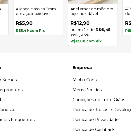
m
Aliança clássica 3mm
Anel amor de mãe em
Ali
em aço inoxidável
aço inoxidável
do
in
R$5,90
R$12,90
R$
2
x
de
R$6,45
R$5,49
com
Pix
R$
sem juros
R$12,00
com
Pix
e
Empresa
 Somos
Minha Conta
s produtos
Meus Pedidos
tia
Condições de Frete Grátis
Conosco
Politica de Trocas e Devolu
ntas Frequentes
Politica de Privacidade
Politica de Cashback