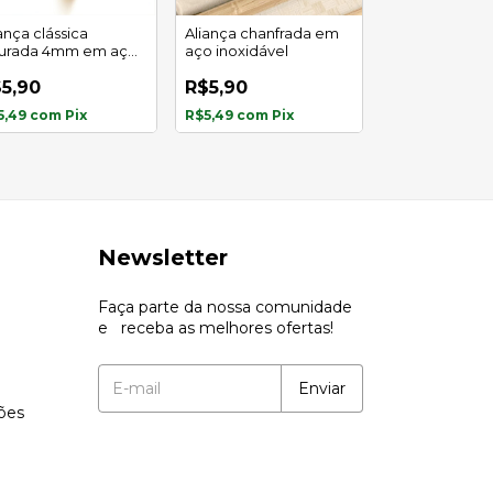
ança clássica
Aliança chanfrada em
Aliança bolea
urada 4mm em aço
aço inoxidável
dourada em a
oxidável
inoxidável
5,90
R$5,90
R$5,90
R$3,90
34
5,49
com
Pix
R$5,49
com
Pix
R$3,63
com
Pi
Newsletter
Faça parte da nossa comunidade
e receba as melhores ofertas!
ções