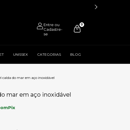
0
ET
UNISSEX
CATEGORIAS
BLOG
l calda do mar em aço inoxidável
do mar em aço inoxidável
com
Pix