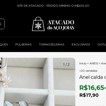
SITE DE ATACADO - PEDIDO MÍNIMO O R$200,00
QUES
PULSEIRAS
TORNOZELEIRAS
EXCLUSIVOS
OUTL
Início
>
ANÉIS
>
Ane
1
/
2
+20 vendidos
Anel calda 
R$16,65
R$17,90