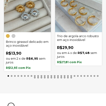
Trio de argola arco robusto
em aço inoxidável
Brinco girassol delicado em
aço inoxidável
R$29,90
4
x
de
R$7,48
sem
R$13,90
juros
2
x
de
R$6,95
sem
juros
R$27,81
com
Pix
R$12,93
com
Pix