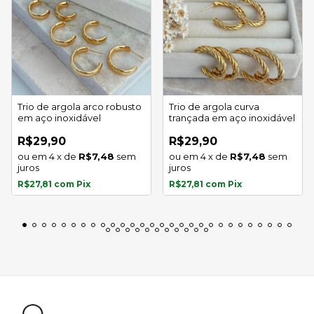
Trio de argola arco robusto
Trio de argola curva
em aço inoxidável
trançada em aço inoxidável
R$29,90
R$29,90
4
x
de
R$7,48
sem
4
x
de
R$7,48
sem
juros
juros
R$27,81
com
Pix
R$27,81
com
Pix