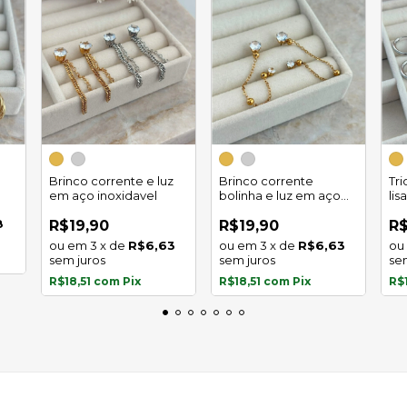
Brinco corrente e luz
Brinco corrente
Tr
em aço inoxidavel
bolinha e luz em aço
lis
inoxidavel
8
R$19,90
R$19,90
R$
3
x
de
R$6,63
3
x
de
R$6,63
sem juros
sem juros
se
R$18,51
com
Pix
R$18,51
com
Pix
R$