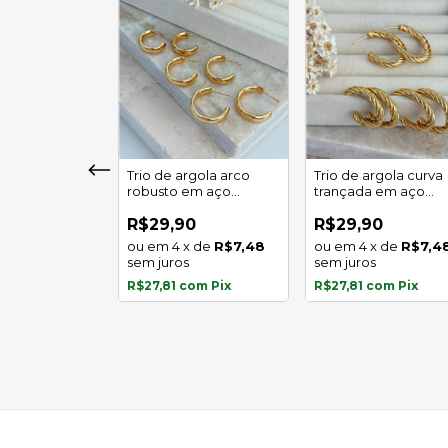
girassol luz
Trio de argola arco
Trio de argola curva
 em aço
robusto em aço
trançada em aço
l
inoxidável
inoxidável
0
R$29,90
R$29,90
x
de
R$5,97
4
x
de
R$7,48
4
x
de
R$7,4
s
sem juros
sem juros
com
Pix
R$27,81
com
Pix
R$27,81
com
Pix