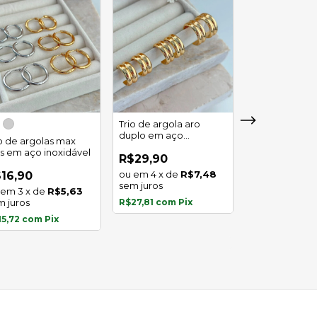
Trio de argola aro
duplo em aço
io de argolas max
Trio de argola 
inoxidável
as em aço inoxidável
em aço inoxid
R$29,90
4
x
de
R$7,48
16,90
R$16,90
sem juros
3
x
de
R$5,63
3
x
de
m juros
R$27,81
com
Pix
sem juros
15,72
com
Pix
R$15,72
com
P