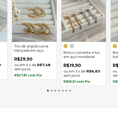
Trio de argola curva
trançada em aço
Brinco corrente e luz
Br
inoxidável
em aço inoxidavel
bo
R$29,90
in
8
4
x
de
R$7,48
R$19,90
R$
sem juros
3
x
de
R$6,63
R$27,81
com
Pix
sem juros
se
R$18,51
com
Pix
R$