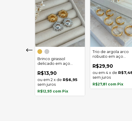
girassol luz
Trio de argola arco
 em aço
robusto em aço
Brinco girassol
l
inoxidável
delicado em aço
0
R$29,90
inoxidável
x
de
R$5,97
4
x
de
R$7,4
R$13,90
s
sem juros
2
x
de
R$6,95
com
Pix
sem juros
R$27,81
com
Pix
R$12,93
com
Pix