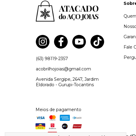
Sobr
Quem
Nosso
Garan
Fale 
Pergu
(63) 98119-2357
acobrilhojoias@gmail.com
Avenida Sergipe, 2647, Jardim
Eldorado - Gurupi-Tocantins
Meios de pagamento