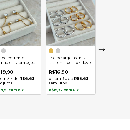
Trio de argola
duplo em aço
inco corrente
Trio de argolas max
inoxidável
linha e luz em aço
lisas em aço inoxidável
R$29,90
oxidavel
4
x
de
19,90
R$16,90
sem juros
3
x
de
R$6,63
3
x
de
R$5,63
m juros
sem juros
R$27,81
com
P
18,51
com
Pix
R$15,72
com
Pix