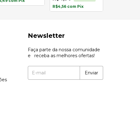
5,49
com
Pix
R$4,56
com
Pix
R$4,56
com
Pi
Newsletter
Faça parte da nossa comunidade
e receba as melhores ofertas!
ções