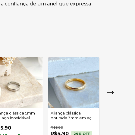
 e a confiança de um anel que expressa
iança clássica 5mm
Aliança clássica
Anel ângulo p
 aço inoxidável
dourada 3mm em aço
dourado em 
inoxidável
inoxidável
5,90
R$6,90
R$6,90
R$4,90
R$4,90
29
% OFF
29