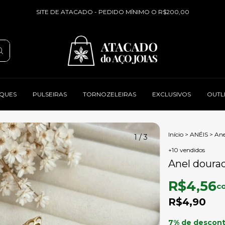
SITE DE ATACADO - PEDIDO MÍNIMO O R$200,00
QUES
PULSEIRAS
TORNOZELEIRAS
EXCLUSIVOS
OUTL
Início
>
ANÉIS
>
Ane
1
/
3
+10 vendidos
Anel dourad
R$4,56
c
R$4,90
7% de descon