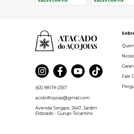
R$5,49
com
Pix
R$5,49
com
Pix
om
Pix
Sobr
Quem
Nosso
Garan
Fale 
Pergu
(63) 98119-2357
acobrilhojoias@gmail.com
Avenida Sergipe, 2647, Jardim
Eldorado - Gurupi-Tocantins