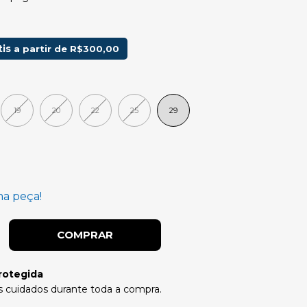
tis
a partir de
R$300,00
19
20
22
25
29
ma peça!
rotegida
 cuidados durante toda a compra.