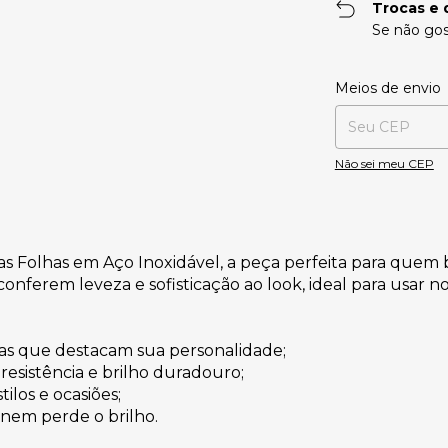
Trocas e 
Se não gos
Entregas para o CE
Meios de envio
Não sei meu CEP
Folhas em Aço Inoxidável, a peça perfeita para quem bu
nferem leveza e sofisticação ao look, ideal para usar no 
das que destacam sua personalidade;
resistência e brilho duradouro;
ilos e ocasiões;
nem perde o brilho.