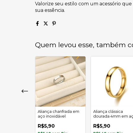
Valorize seu estilo com um acessório que
sua essência.
Quem levou esse, também c
boleada
Aliança chanfrada em
Aliança clássica
 em aço
aço inoxidável
dourada 4mm em a
l
inoxidável
R$5,90
R$5,90
34
% OFF