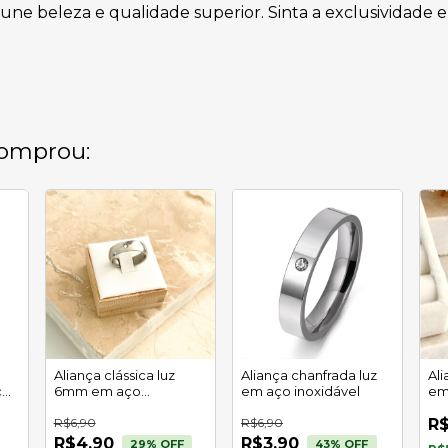
 une beleza e qualidade superior. Sinta a exclusividade
omprou:
Aliança clássica luz
Aliança chanfrada luz
Al
ço
6mm em aço
em aço inoxidável
em
inoxidável
R$6,90
R$6,90
R$
R$4,90
R$3,90
29
% OFF
43
% OFF