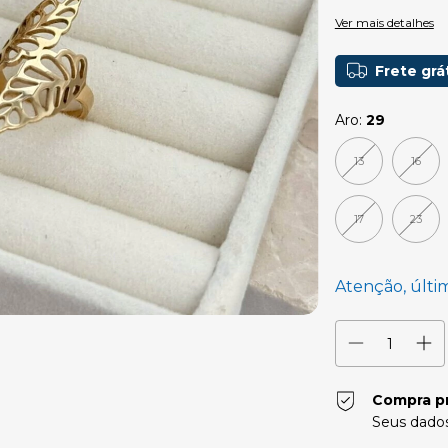
Ver mais detalhes
Frete grá
Aro:
29
13
16
17
23
Atenção, últi
Compra p
Seus dados