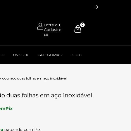
0
ET
UNISSEX
CATEGORIAS
BLOG
l dourado duas folhas em aço inoxidável
o duas folhas em aço inoxidável
om
Pix
to
pagando com Pix