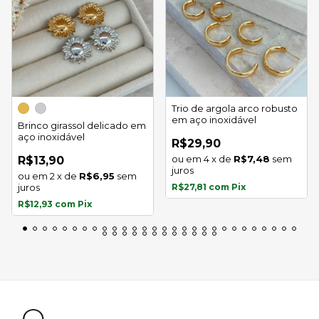
Trio de argola arco robusto
em aço inoxidável
Brinco girassol delicado em
aço inoxidável
R$29,90
4
x
de
R$7,48
sem
R$13,90
juros
2
x
de
R$6,95
sem
juros
R$27,81
com
Pix
R$12,93
com
Pix