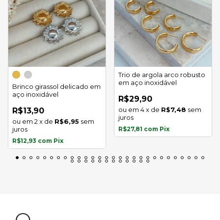
Trio de argola arco robusto
em aço inoxidável
Brinco girassol delicado em
aço inoxidável
R$29,90
4
x
de
R$7,48
sem
R$13,90
juros
2
x
de
R$6,95
sem
juros
R$27,81
com
Pix
R$12,93
com
Pix