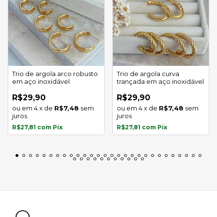
Trio de argola arco robusto
Trio de argola curva
em aço inoxidável
trançada em aço inoxidável
R$29,90
R$29,90
4
x
de
R$7,48
sem
4
x
de
R$7,48
sem
juros
juros
R$27,81
com
Pix
R$27,81
com
Pix