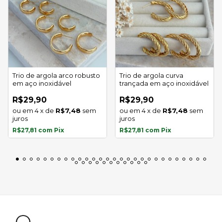
Trio de argola arco robusto
Trio de argola curva
em aço inoxidável
trançada em aço inoxidável
R$29,90
R$29,90
4
x
de
R$7,48
sem
4
x
de
R$7,48
sem
juros
juros
R$27,81
com
Pix
R$27,81
com
Pix