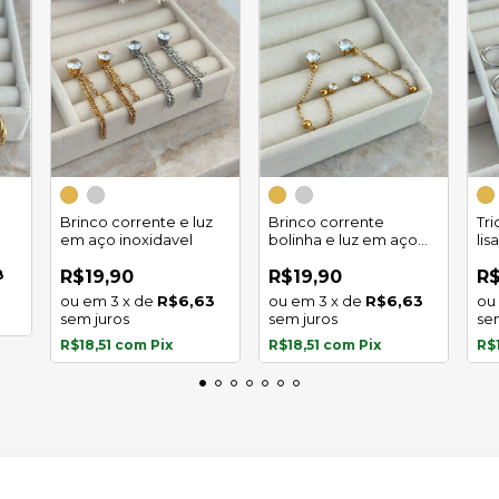
Brinco corrente e luz
Brinco corrente
Tr
em aço inoxidavel
bolinha e luz em aço
lis
inoxidavel
8
R$19,90
R$19,90
R$
3
x
de
R$6,63
3
x
de
R$6,63
sem juros
sem juros
se
R$18,51
com
Pix
R$18,51
com
Pix
R$