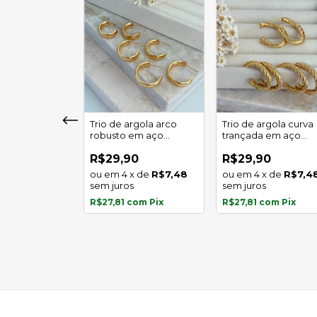
girassol luz
Trio de argola arco
Trio de argola curva
 em aço
robusto em aço
trançada em aço
l
inoxidável
inoxidável
0
R$29,90
R$29,90
x
de
R$5,97
4
x
de
R$7,48
4
x
de
R$7,4
s
sem juros
sem juros
com
Pix
R$27,81
com
Pix
R$27,81
com
Pix