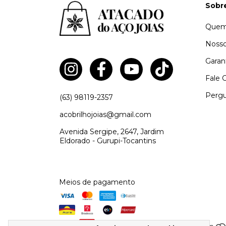
Sobr
Quem
Nosso
Garan
Fale 
Pergu
(63) 98119-2357
acobrilhojoias@gmail.com
Avenida Sergipe, 2647, Jardim
Eldorado - Gurupi-Tocantins
Meios de pagamento