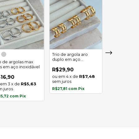
Trio de argola aro
duplo em aço
io de argolas max
Trio de argola 
inoxidável
as em aço inoxidável
em aço inoxid
R$29,90
4
x
de
R$7,48
16,90
R$16,90
sem juros
3
x
de
R$5,63
3
x
de
m juros
R$27,81
com
Pix
sem juros
15,72
com
Pix
R$15,72
com
P