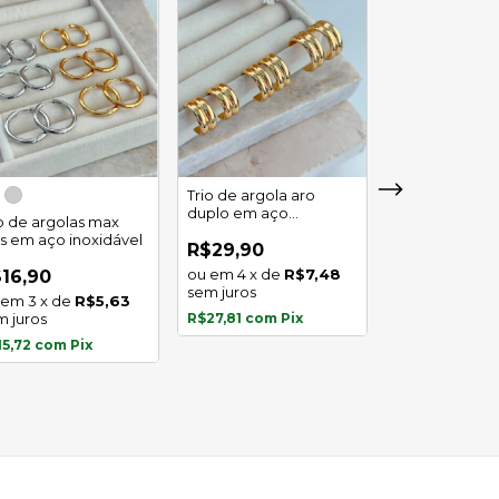
Trio de argola aro
duplo em aço
io de argolas max
Trio de argola 
inoxidável
as em aço inoxidável
em aço inoxid
R$29,90
4
x
de
R$7,48
16,90
R$16,90
sem juros
3
x
de
R$5,63
3
x
de
m juros
R$27,81
com
Pix
sem juros
15,72
com
Pix
R$15,72
com
P