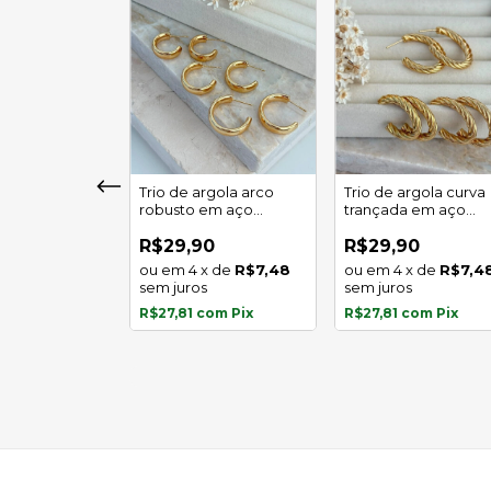
girassol luz
Trio de argola arco
Trio de argola curva
 em aço
robusto em aço
trançada em aço
l
inoxidável
inoxidável
0
R$29,90
R$29,90
x
de
R$5,97
4
x
de
R$7,48
4
x
de
R$7,4
s
sem juros
sem juros
com
Pix
R$27,81
com
Pix
R$27,81
com
Pix