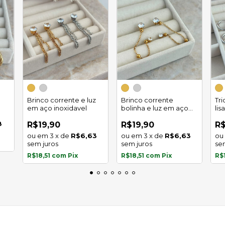
Brinco corrente e luz
Brinco corrente
Tr
em aço inoxidavel
bolinha e luz em aço
lis
inoxidavel
8
R$19,90
R$19,90
R$
3
x
de
R$6,63
3
x
de
R$6,63
sem juros
sem juros
se
R$18,51
com
Pix
R$18,51
com
Pix
R$