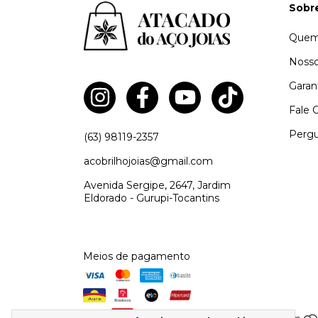
Sobr
Quem
Nosso
Garan
Fale 
Pergu
(63) 98119-2357
acobrilhojoias@gmail.com
Avenida Sergipe, 2647, Jardim
Eldorado - Gurupi-Tocantins
Meios de pagamento