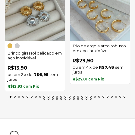
Trio de argola arco robusto
em aço inoxidável
Brinco girassol delicado em
aço inoxidável
R$29,90
4
x
de
R$7,48
sem
R$13,90
juros
2
x
de
R$6,95
sem
juros
R$27,81
com
Pix
R$12,93
com
Pix